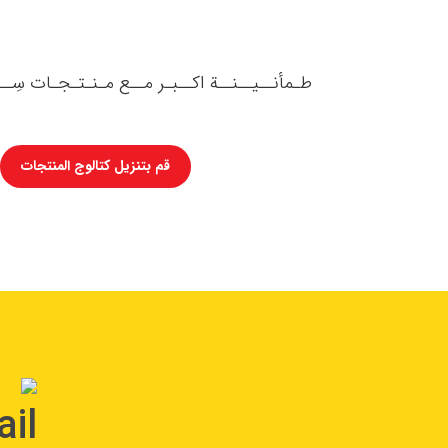
طـمأنــيــنــة اکــبـر مــع مـنـتـجـات سِــ
قم بتنزيل كتالوج المنتجات