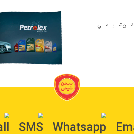
مَــن‌شــیــمــي