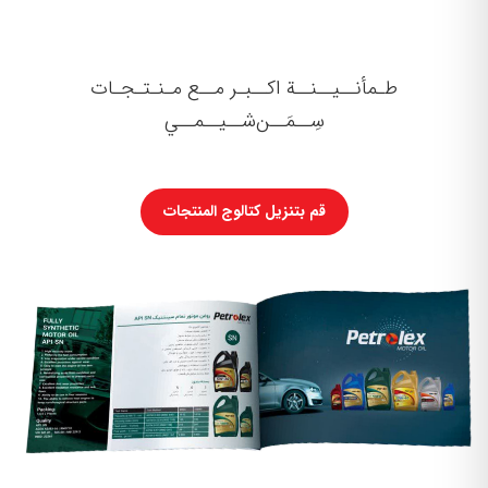
طـمأنــيــنــة اکــبـر مــع مـنـتـجـات
سِــمَــن‌شــیــمــي
قم بتنزيل كتالوج المنتجات
دليل
الشراء
اتصل
بنا
معلومات